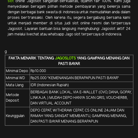
slot
online Jagoslot sangatlah berkualitas, dijamin fair 100%. Kami juga
menyediakan beragam pilihan metode pembayaran yang bekerja sama
dengan berbagai bank swasta di indonesia untuk memudahkan anda dalam
proses bertransaksi. Oleh karena itu, segera bergabung bersama kami
untuk menjadi member di situs judi slot online resmi dan terpercaya
Jagoslot. Layanan bantuan bisa langsung menghubungi Jagoslot aktif 24
jam melalui livechat atau whatsapp Jago slot terpercaya di indonesia.
g
FAKTA MENARIK TENTANG
JAGOSLOTS
YANG GAMPANG MENANG DAN
PASTI BAYAR
Minimal Depo
Rp10.000
Minimal WD
Rp25.000 *KEMENANGAN BERAPAPUN PASTI BAYAR*
Mata Uang
IDR (Indonesian Rupiah)
BERBAGAI BANK LOKAL, VIA E-WALLET (OVO, DANA, GOPAY,
Metode
LINKAJA, ) MUDAH DEPO HANYA SCAN QRIS, VOUCHER88,
Deposit
DAN VIRTUAL ACCOUNT
DEPO CEPAT, WITHDRAW CEPAT, CS ONLINE 24JAM DAN
Keunggulan
RAMAH YANG SANGAT MEMBANTU, GAMPANG MENANG,
DAN PASTI BAYAR MENANG BERAPAPUN