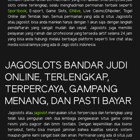
slots online terlengkap, selalu menghadirkan permainan terbaik seperti
Sportbook
, E-sport, Game Slots,
IDNlive
, Live Casino,IDNpoker, Togel
Online dan Tembak Ikan. Semua permainan yang ada di situs Jagoslots
atau jagoslot bisa anda mainkan hanya dengan 1 akun saja dengan langkah
pendaftaran yang sangat mudah dan cepat. Jagoslots juga memiliki
pelayanan yang ramah dan profesional yang tersedia aktif selama 24 jam
yang bisa anda hubungi melalui berbagai platform seperti live chat atau
media sosial lainnya yang ada di Jago slots indonesia.
JAGOSLOTS BANDAR JUDI
ONLINE, TERLENGKAP,
TERPERCAYA, GAMPANG
MENANG, DAN PASTI BAYAR
Jagoslots atau
jagoslot
merupakan situs terpercaya dan terlengkap yang
telah lulus pengujian oleh dua lembaga pengawasan situs game online
resmi yaitu pagcor dan bmm testlabs. Dengan kepemilikan dua lisensi
tersebut, tentu bisa menjadi jaminan bahwa kualitas seluruh sistem
maupun game kami sangat baik dan aman. Permainan yang ada di situs judi