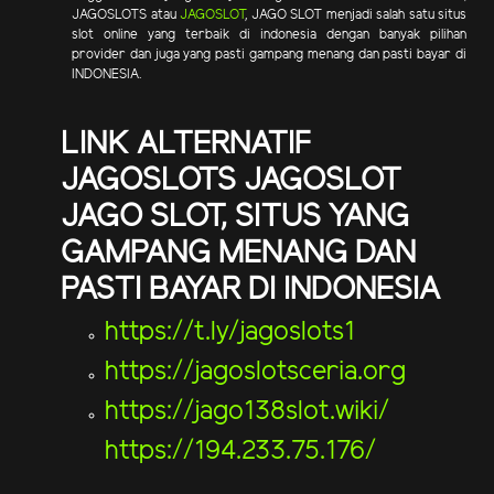
JAGOSLOTS atau
JAGOSLOT
, JAGO SLOT menjadi salah satu situs
slot online yang terbaik di indonesia dengan banyak pilihan
provider dan juga yang pasti gampang menang dan pasti bayar di
INDONESIA.
LINK ALTERNATIF
JAGOSLOTS JAGOSLOT
JAGO SLOT, SITUS YANG
GAMPANG MENANG DAN
PASTI BAYAR DI INDONESIA
https://t.ly/jagoslots1
https://jagoslotsceria.org
https://jago138slot.wiki/
https://194.233.75.176/