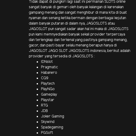
Tidak dapat di pungkiri lagi saat ini permainan SLOTS online
sangat banyak di gemari oleh banyak kalangan di karenakan
gampang menang dan sangat menghibur di mana kita di buat
nyaman dan senang ketika bermain dengan berbagai kejutan
dalam banyak putaran di dalam nya, JAGOSLOTS atau
JAGOSLOT pun sangat sadar akan hal ini maka di JAGOSLOTS
pun kami memnyediakan banyak sekali provider terpercaya
dan terlengkap dan terkenal yang pastinya gampang menang,
gacor, dan pasti bayar selalu menang berapun hanya di
JAGOSLOT JAGO SLOT JAGOSLOTS indonesia, berikut adalah
provider yang tersedia di JAGOSLOTS :
IDNslot
Pragmatic
Habanero
CQ9
Playtech
PlayNGo
Gameplay
Playstar
RTG
JDB
Joker Gaming
Skywind
Spadegaming
PGSoft