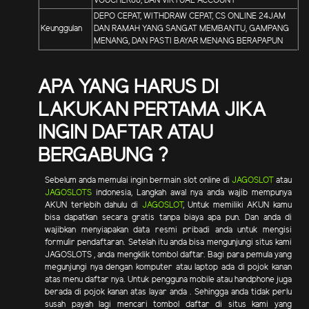
VOUCHER88, DAN VIRTUAL ACCOUNT
DEPO CEPAT, WITHDRAW CEPAT, CS ONLINE 24JAM
Keunggulan
DAN RAMAH YANG SANGAT MEMBANTU, GAMPANG
MENANG, DAN PASTI BAYAR MENANG BERAPAPUN
APA YANG HARUS DI
LAKUKAN PERTAMA JIKA
INGIN DAFTAR ATAU
BERGABUNG ?
Sebelum anda memulai ingin bermain slot online di
JAGOSLOT
atau
JAGOSLOTS
indonesia, Langkah awal nya anda wajib mempunya
AKUN terlebih dahulu di
JAGOSLOT
, Untuk memiliki AKUN kamu
bisa dapatkan secara gratis tanpa biaya apa pun. Dan anda di
wajibkan menyiapakan data resmi pribadi anda untuk mengisi
formulir pendaftaran. Setelah itu anda bisa mengunjungi situs kami
JAGOSLOTS , anda mengklik tombol daftar. Bagi para pemula yang
megunjungi nya dengan komputer atau laptop ada di pojok kanan
atas menu daftar nya. Untuk pengguna mobile atau handphone juga
berada di pojok kanan atas layar anda . Sehingga anda tidak perlu
susah payah lagi mencari tombol daftar di situs kami yang