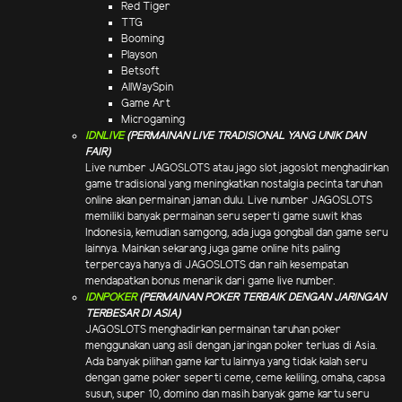
Red Tiger
TTG
Booming
Playson
Betsoft
AllWaySpin
Game Art
Microgaming
IDNLIVE
(PERMAINAN LIVE TRADISIONAL YANG UNIK DAN
FAIR)
Live number JAGOSLOTS atau jago slot jagoslot menghadirkan
game tradisional yang meningkatkan nostalgia pecinta taruhan
online akan permainan jaman dulu. Live number JAGOSLOTS
memiliki banyak permainan seru seperti game suwit khas
Indonesia, kemudian samgong, ada juga gongball dan game seru
lainnya. Mainkan sekarang juga game online hits paling
terpercaya hanya di JAGOSLOTS dan raih kesempatan
mendapatkan bonus menarik dari game live number.
IDNPOKER
(PERMAINAN POKER TERBAIK DENGAN JARINGAN
TERBESAR DI ASIA)
JAGOSLOTS menghadirkan permainan taruhan poker
menggunakan uang asli dengan jaringan poker terluas di Asia.
Ada banyak pilihan game kartu lainnya yang tidak kalah seru
dengan game poker seperti ceme, ceme keliling, omaha, capsa
susun, super 10, domino dan masih banyak game kartu seru