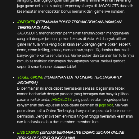
samgong, ada juga gongball dan game seru lainnya. Mainkan sekarang
juga game online hits paling terpercaya hanya di JAGOSLOTS dan raih
kesempatan mendapatkan bonus menarik dari game live number.
IDNPOKER
(PERMAINAN POKER TERBAIK DENGAN JARINGAN
TERBESAR DI ASIA)
JAGOSLOTS menghadirkan permainan taruhan poker menggunakan
uang asli dengan jaringan poker terluas di Asia. Ada banyak pilihan
game kartu lainnya yang tidak kalah seru dengan game poker seperti
ceme, ceme keliling, omaha, capsa susun, super 10, domino dan masih
banyak game kartu seru lainnya. Game poker dan taruhan kartu lainnya
kamu bisa mainkan dimanapun dan kapanpun hanya .melalui gadget
seperti smartphone ataupun tablet.
TOGEL ONLINE
(PERMAINAN LOTTO ONLINE TERLENGKAP DI
INDONESIA)
Di permainan ini anda dapat merasakan sensasi bagaimana tebak
nomor berhadiah dengan pasaran yang beragam dan banyak pilihan
pasaran untuk anda,
JAGOSLOTS
yang pasti selalu mengedepankan
kenyamanan dan kepuasan anda dalam bermain di
jago slot
, Mainkan
permainan Lotto Online Terlengkap hanya untuk pecinta tebak nomor
berhadiah. Dengan system enkripsi tingkat tinggi menjamin keamanan
dan kerahasiaan data dari member-member kami.
LIVE CASINO
(SENSASI BERMAIN LIVE CASINO SECARA ONLINE
BERASA DI CASINO SUNGGUHAN)