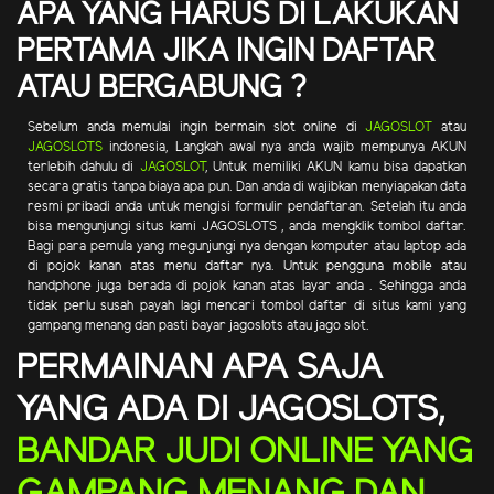
APA YANG HARUS DI LAKUKAN
PERTAMA JIKA INGIN DAFTAR
ATAU BERGABUNG ?
Sebelum anda memulai ingin bermain slot online di
JAGOSLOT
atau
JAGOSLOTS
indonesia, Langkah awal nya anda wajib mempunya AKUN
terlebih dahulu di
JAGOSLOT
, Untuk memiliki AKUN kamu bisa dapatkan
secara gratis tanpa biaya apa pun. Dan anda di wajibkan menyiapakan data
resmi pribadi anda untuk mengisi formulir pendaftaran. Setelah itu anda
bisa mengunjungi situs kami JAGOSLOTS , anda mengklik tombol daftar.
Bagi para pemula yang megunjungi nya dengan komputer atau laptop ada
di pojok kanan atas menu daftar nya. Untuk pengguna mobile atau
handphone juga berada di pojok kanan atas layar anda . Sehingga anda
tidak perlu susah payah lagi mencari tombol daftar di situs kami yang
gampang menang dan pasti bayar jagoslots atau jago slot.
PERMAINAN APA SAJA
YANG ADA DI JAGOSLOTS,
BANDAR JUDI ONLINE YANG