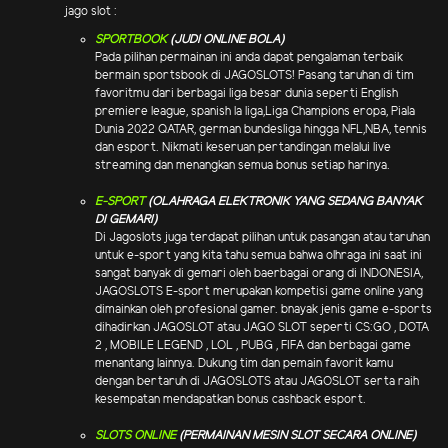
jago slot :
SPORTBOOK
(JUDI ONLINE BOLA)
Pada pilihan permainan ini anda dapat pengalaman terbaik
bermain sportsbook di JAGOSLOTS! Pasang taruhan di tim
favoritmu dari berbagai liga besar dunia seperti English
premiere league, spanish la liga,Liga Champions eropa, Piala
Dunia 2022 QATAR, german bundesliga hingga NFL,NBA, tennis
dan esport. Nikmati keseruan pertandingan melalui live
streaming dan menangkan semua bonus setiap harinya.
E-SPORT
(OLAHRAGA ELEKTRONIK YANG SEDANG BANYAK
DI GEMARI)
Di Jagoslots juga terdapat pilihan untuk pasangan atau taruhan
untuk e-sport yang kita tahu semua bahwa olhraga ini saat ini
sangat banyak di gemari oleh baerbagai orang di INDONESIA,
JAGOSLOTS E-sport merupakan kompetisi game online yang
dimainkan oleh profesional gamer. bnayak jenis game e-sports
dihadirkan JAGOSLOT atau JAGO SLOT seperti CS:GO , DOTA
2 , MOBILE LEGEND , LOL , PUBG , FIFA dan berbagai game
menantang lainnya. Dukung tim dan pemain favorit kamu
dengan bertaruh di JAGOSLOTS atau JAGOSLOT serta raih
kesempatan mendapatkan bonus cashback esport.
SLOTS ONLINE
(PERMAINAN MESIN SLOT SECARA ONLINE)