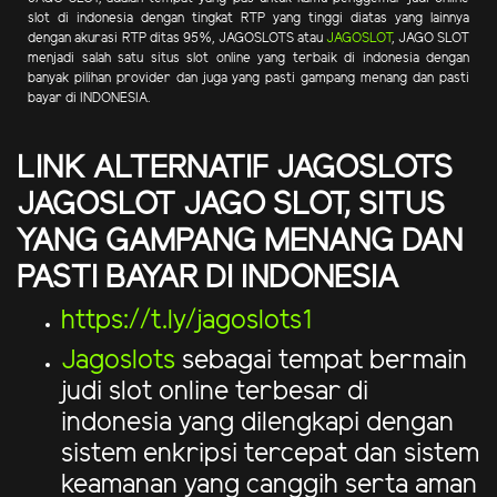
slot di indonesia dengan tingkat RTP yang tinggi diatas yang lainnya
dengan akurasi RTP ditas 95%, JAGOSLOTS atau
JAGOSLOT
, JAGO SLOT
menjadi salah satu situs slot online yang terbaik di indonesia dengan
banyak pilihan provider dan juga yang pasti gampang menang dan pasti
bayar di INDONESIA.
LINK ALTERNATIF JAGOSLOTS
JAGOSLOT JAGO SLOT, SITUS
YANG GAMPANG MENANG DAN
PASTI BAYAR DI INDONESIA
https://t.ly/jagoslots1
Jagoslots
sebagai tempat bermain
judi slot online terbesar di
indonesia yang dilengkapi dengan
sistem enkripsi tercepat dan sistem
keamanan yang canggih serta aman